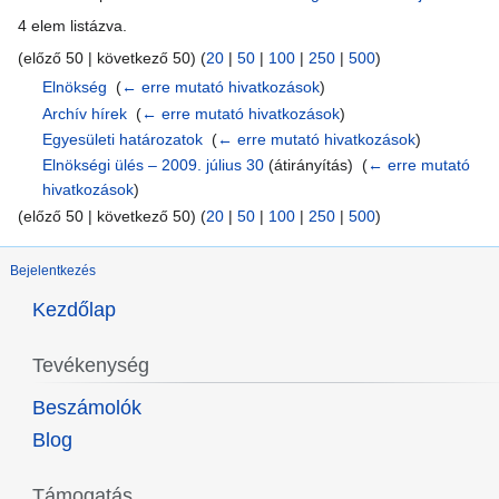
4 elem listázva.
(előző 50 | következő 50) (
20
|
50
|
100
|
250
|
500
)
Elnökség
‎
(
← erre mutató hivatkozások
)
Archív hírek
‎
(
← erre mutató hivatkozások
)
Egyesületi határozatok
‎
(
← erre mutató hivatkozások
)
Elnökségi ülés – 2009. július 30
(átirányítás) ‎
(
← erre mutató
hivatkozások
)
(előző 50 | következő 50) (
20
|
50
|
100
|
250
|
500
)
Bejelentkezés
Kezdőlap
Tevékenység
Beszámolók
Blog
Támogatás