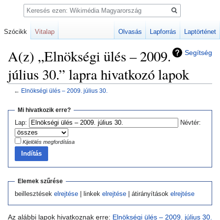
Keresés
Szócikk
Vitalap
Olvasás
Lapforrás
Laptörténet
A(z) „Elnökségi ülés – 2009.
Segítség
július 30.” lapra hivatkozó lapok
←
Elnökségi ülés – 2009. július 30.
Ugrás
Ugrás
Mi hivatkozik erre?
a
a
Lap:
Névtér:
navigációhoz
kereséshez
Kijelölés megfordítása
Elemek szűrése
beillesztések
elrejtése
| linkek
elrejtése
| átirányítások
elrejtése
Az alábbi lapok hivatkoznak erre:
Elnökségi ülés – 2009. július 30.