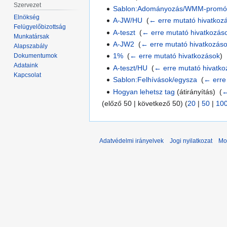
Szervezet
Sablon:Adományozás/WMM-prom
Elnökség
A-JW/HU
‎
(
← erre mutató hivatkoz
Felügyelőbizottság
A-teszt
‎
(
← erre mutató hivatkozás
Munkatársak
A-JW2
‎
(
← erre mutató hivatkozás
Alapszabály
1%
‎
(
← erre mutató hivatkozások
)
Dokumentumok
Adataink
A-teszt/HU
‎
(
← erre mutató hivatk
Kapcsolat
Sablon:Felhívások/egysza
‎
(
← erre
Hogyan lehetsz tag
(átirányítás) ‎
(
←
(előző 50 | következő 50) (
20
|
50
|
10
Adatvédelmi irányelvek
Jogi nyilatkozat
Mo