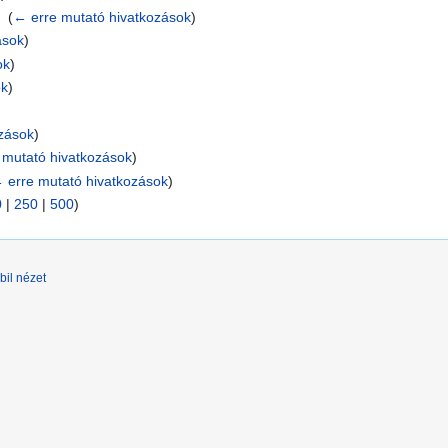
ó
‎
(
← erre mutató hivatkozások
)
ások
)
ok
)
ok
)
ozások
)
 mutató hivatkozások
)
 erre mutató hivatkozások
)
0
|
250
|
500
)
bil nézet