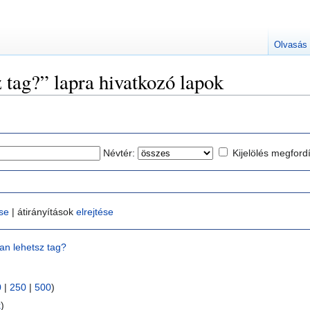
Olvasás
 tag?” lapra hivatkozó lapok
Névtér:
Kijelölés megford
ése
| átirányítások
elrejtése
an lehetsz tag?
0
|
250
|
500
)
k
)