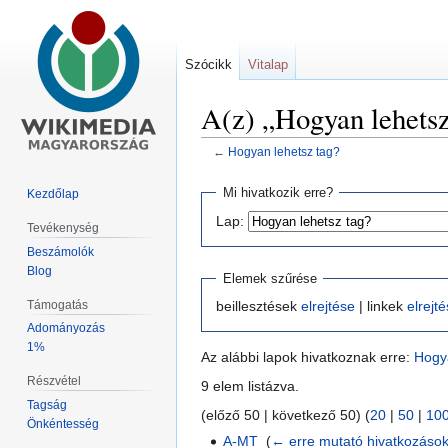
Szócikk
Vitalap
A(z) „Hogyan lehetsz
←
Hogyan lehetsz tag?
Ugrás
Ugrás
Mi hivatkozik erre?
Kezdőlap
a
a
Lap:
Tevékenység
navigációhoz
kereséshez
Beszámolók
Blog
Elemek szűrése
Támogatás
beillesztések
elrejtése
| linkek
elrejt
Adományozás
1%
Az alábbi lapok hivatkoznak erre:
Hogy
Részvétel
9 elem listázva.
Tagság
(előző 50 | következő 50) (
20
|
50
|
10
Önkéntesség
A-MT
‎
(
← erre mutató hivatkozáso