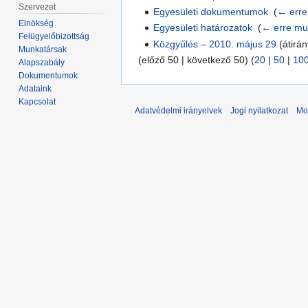
Szervezet
Egyesületi dokumentumok
‎
(
← erre
Elnökség
Egyesületi határozatok
‎
(
← erre mu
Felügyelőbizottság
Közgyűlés – 2010. május 29
(átirán
Munkatársak
(előző 50 | következő 50) (
20
|
50
|
10
Alapszabály
Dokumentumok
Adataink
Kapcsolat
Adatvédelmi irányelvek
Jogi nyilatkozat
Mo