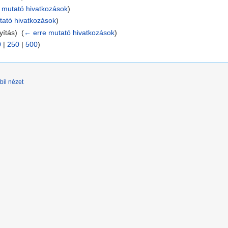
 mutató hivatkozások
)
tató hivatkozások
)
yítás) ‎
(
← erre mutató hivatkozások
)
0
|
250
|
500
)
bil nézet