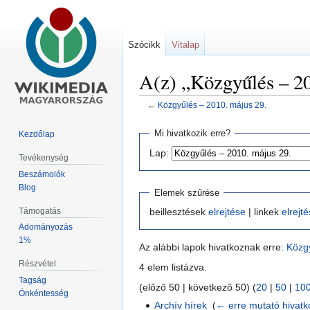
Szócikk
Vitalap
A(z) „Közgyűlés – 20
←
Közgyűlés – 2010. május 29.
Ugrás
Ugrás
Mi hivatkozik erre?
Kezdőlap
a
a
Lap:
Tevékenység
navigációhoz
kereséshez
Beszámolók
Blog
Elemek szűrése
Támogatás
beillesztések
elrejtése
| linkek
elrejt
Adományozás
1%
Az alábbi lapok hivatkoznak erre:
Közgy
Részvétel
4 elem listázva.
Tagság
(előző 50 | következő 50) (
20
|
50
|
10
Önkéntesség
Archív hírek
‎
(
← erre mutató hivat