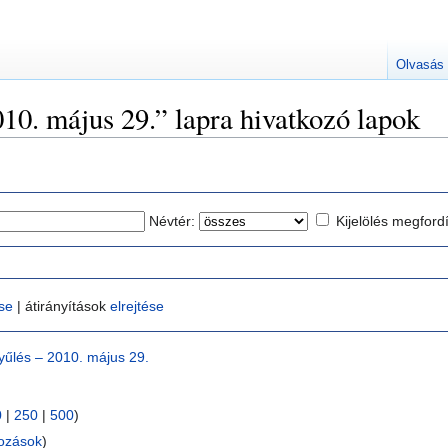
Olvasás
10. május 29.” lapra hivatkozó lapok
Névtér:
Kijelölés megford
ése
| átirányítások
elrejtése
űlés – 2010. május 29.
0
|
250
|
500
)
kozások
)