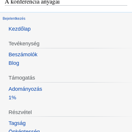
A konferencia anyagai
Bejelentkezés
Kezdőlap
Tevékenység
Beszámolók
Blog
Támogatás
Adományozás
1%
Részvétel
Tagság
Önkéntesség