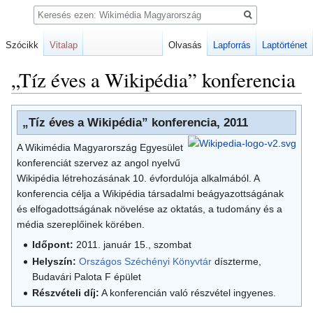
Keresés
Szócikk
Vitalap
Olvasás
Lapforrás
Laptörténet
„Tíz éves a Wikipédia” konferencia
Ugrás
Ugrás
„Tíz éves a Wikipédia” konferencia, 2011
a
a
navigációhoz
kereséshez
A Wikimédia Magyarország Egyesület
konferenciát szervez az angol nyelvű
Wikipédia létrehozásának 10. évfordulója alkalmából. A
konferencia célja a Wikipédia társadalmi beágyazottságának
és elfogadottságának növelése az oktatás, a tudomány és a
média szereplőinek körében.
Időpont:
2011. január 15., szombat
Helyszín:
Országos Széchényi Könyvtár
díszterme,
Budavári Palota F épület
Részvételi díj:
A konferencián való részvétel ingyenes.